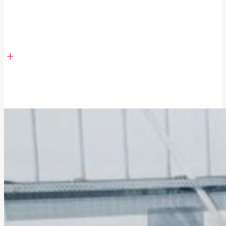
individuell auf die Bedürfnisse des Bedieners
abgestimmt ist. Hierbei bieten wir ein
Höchstmaß an Sicherheit, Flexibilität und
Ergonomie.
Sie erhalten eine hochmoderne Maschine auf
dem aktuellen Stand der Technik in
Verbindung mit einer erheblichen CO₂-
Einsparung.
Wir gewährleisten eine Garantie ab
Übergabedatum.
Projektbegleitung, Installation &
Inbetriebnahme der Maschine in Ihrem Haus.
MEHR ERFAHREN