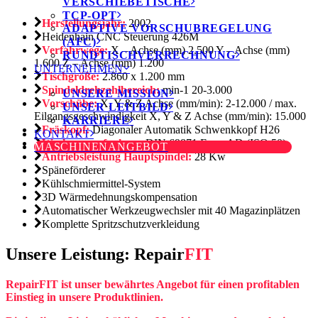
VERSCHIEBETISCHE
TCP-OPT
Herstellungsjahr:
2002
ADAPTIVE VORSCHUBREGELUNG
Heidenhain CNC Steuerung 426M
(AFC)
Verfahrwege:
X – Achse (mm) 2.500 Y – Achse (mm)
RUNDTISCHVERRECHNUNG
1.600 Z – Achse (mm) 1.200
UNTERNEHMEN
Tischgröße:
2.860 x 1.200 mm
Spindeldrehzahlbereich:
min-1 20-3.000
UNSERE MISSION
Vorschübe:
X, Y & Z Achse (mm/min): 2-12.000 / max.
UNSER LEITBILD
Eilgangsgeschwindigkeit X, Y & Z Achse (mm/min): 15.000
KARRIERE
Fräskopf:
Diagonaler Automatik Schwenkkopf H26
KONTAKT
Werkzeugaufnahme:
DIN 69871 Form AD (ISO 50)
MASCHINENANGEBOT
Antriebsleistung Hauptspindel:
28 Kw
Späneförderer
Kühlschmiermittel-System
3D Wärmedehnungskompensation
Automatischer Werkzeugwechsler mit 40 Magazinplätzen
Komplette Spritzschutzverkleidung
Unsere Leistung: Repair
FIT
Repair
FIT
ist unser bewährtes Angebot für einen profitablen
Einstieg in unsere Produktlinien.