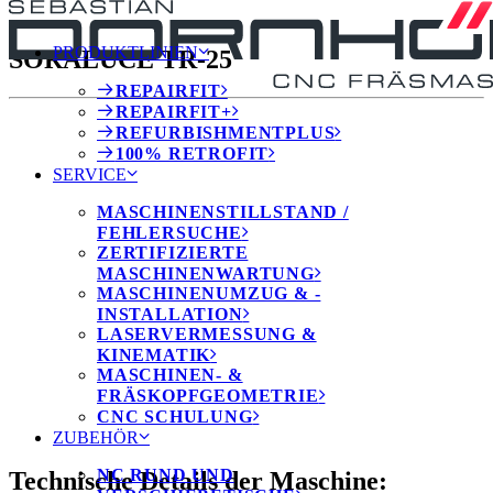
PRODUKTLINIEN
SORALUCE TR-25
REPAIRFIT
REPAIRFIT+
REFURBISHMENTPLUS
100% RETROFIT
SERVICE
MASCHINENSTILLSTAND /
FEHLERSUCHE
ZERTIFIZIERTE
MASCHINENWARTUNG
MASCHINENUMZUG & -
INSTALLATION
LASERVERMESSUNG &
KINEMATIK
MASCHINEN- &
FRÄSKOPFGEOMETRIE
CNC SCHULUNG
ZUBEHÖR
NC RUND UND
Technische Details der Maschine: