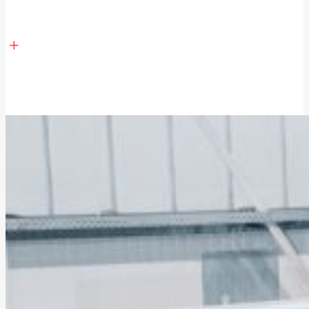
Höchstmaß an Sicherheit, Flexibilität und
Ergonomie.
Sie erhalten eine hochmoderne Maschine auf
dem aktuellen Stand der Technik in
Verbindung mit einer erheblichen CO₂-
Einsparung.
Wir gewährleisten eine Garantie ab
Übergabedatum.
Projektbegleitung, Installation &
Inbetriebnahme der Maschine in Ihrem Haus.
MEHR ERFAHREN