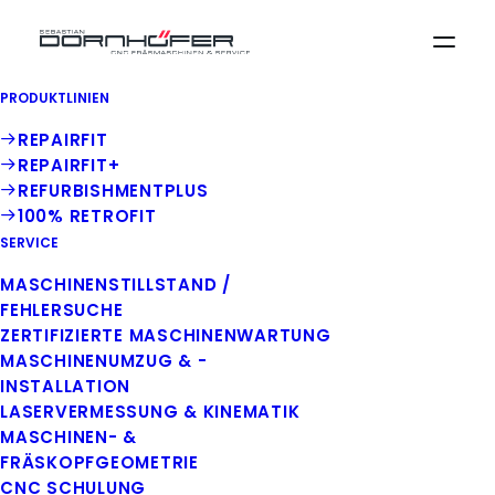
PRODUKTLINIEN
CNC Service für
REPAIRFIT
Werkzeug- und
REPAIRFIT+
Fräsmaschinen in
REFURBISHMENTPLUS
100% RETROFIT
Neunkirchen
SERVICE
MASCHINENSTILLSTAND /
Professioneller CNC Service, Wartung
FEHLERSUCHE
und Aufbereitung in Ihrer Region –
ZERTIFIZIERTE MASCHINENWARTUNG
57290 Neunkirchen
MASCHINENUMZUG & -
INSTALLATION
LASERVERMESSUNG & KINEMATIK
MASCHINEN- &
KONTAKT AUFNEHMEN
FRÄSKOPFGEOMETRIE
CNC SCHULUNG