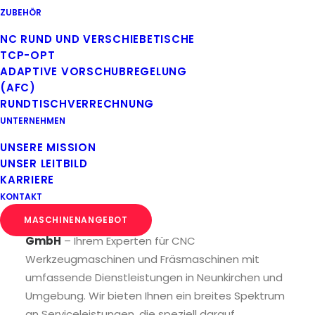
+49 271 703020-0
ZUBEHÖR
NC RUND UND VERSCHIEBETISCHE
TCP-OPT
Professioneller CNC Service & Maschinenaufbereitung am Beispiel
ADAPTIVE VORSCHUBREGELUNG
der MTE BF 3200 Repairfit.
(AFC)
RUNDTISCHVERRECHNUNG
UNTERNEHMEN
CNC Kundendienst
UNSERE MISSION
UNSER LEITBILD
auf ganzer Linie.
KARRIERE
KONTAKT
MASCHINENANGEBOT
Herzlich willkommen bei
Sebastian Dornhöfer
GmbH
– Ihrem Experten für CNC
Werkzeugmaschinen und Fräsmaschinen mit
umfassende Dienstleistungen in Neunkirchen und
Umgebung. Wir bieten Ihnen ein breites Spektrum
an Serviceleistungen, die speziell darauf