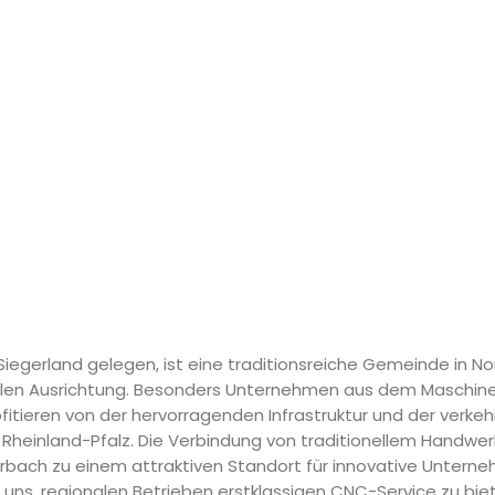
 Siegerland gelegen, ist eine traditionsreiche Gemeinde in N
iellen Ausrichtung. Besonders Unternehmen aus dem Maschin
fitieren von der hervorragenden Infrastruktur und der verke
Rheinland-Pfalz. Die Verbindung von traditionellem Handwe
bach zu einem attraktiven Standort für innovative Unterne
uns, regionalen Betrieben erstklassigen CNC-Service zu biet