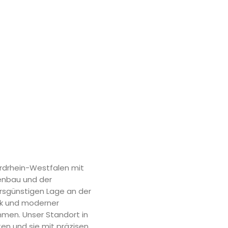
ordrhein-Westfalen mit
enbau und der
hrsgünstigen Lage an der
rk und moderner
hmen. Unser Standort in
en und sie mit präzisen