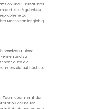
äzision und Qualität Ihrer
 um perfekte Ergebnisse
rieprobleme zu
s Ihre Maschinen langlebig
sionsniveau. Diese
erkennen und zu
 schont auch die
nehmen, die auf höchste
ser Team übernimmt den
stallation am neuen
eder in Betrieb genommen