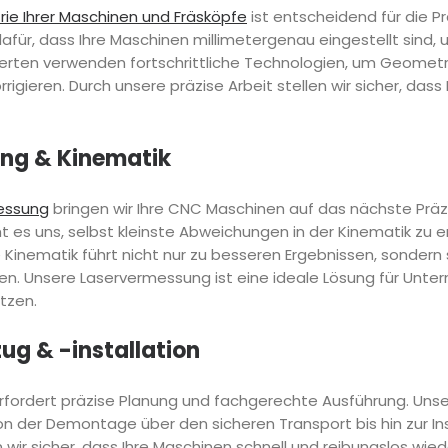
ie Ihrer Maschinen und Fräsköpfe
ist entscheidend für die Pr
dafür, dass Ihre Maschinen millimetergenau eingestellt sind,
xperten verwenden fortschrittliche Technologien, um Geomet
orrigieren. Durch unsere präzise Arbeit stellen wir sicher, das
ng & Kinematik
essung
bringen wir Ihre CNC Maschinen auf das nächste Präzi
t es uns, selbst kleinste Abweichungen in der Kinematik zu 
 Kinematik führt nicht nur zu besseren Ergebnissen, sondern
 Unsere Laservermessung ist eine ideale Lösung für Unter
tzen.
g & -installation
rfordert präzise Planung und fachgerechte Ausführung. Un
n der Demontage über den sicheren Transport bis hin zur In
n wir sicher, dass Ihre Maschinen schnell und reibungslos wi