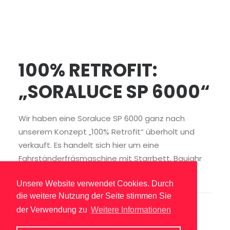
100% RETROFIT:
„SORALUCE SP 6000“
Wir haben eine Soraluce SP 6000 ganz nach
unserem Konzept „100% Retrofit“ überholt und
verkauft. Es handelt sich hier um eine
Fahrständerfräsmaschine mit Starrbett, Baujahr
1998.
Unsere Website verwendet Cookies. Durch
die weitere Nutzung der Seite stimmen Sie
der Verwendung zu
Weitere Informationen
Leistung:
100% Retrofit
Zeitraum:
2017 – 2018