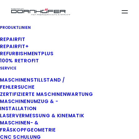
RETROFIT-
ANGEBOT:
PRODUKTLINIEN
REPAIRFIT
„SORALUCE SP
REPAIRFIT+
6000“
REFURBISHMENTPLUS
100% RETROFIT
VORHER / NACHHER
SERVICE
Schieben Sie den Regler in der Mitte des
MASCHINENSTILLSTAND /
Bildes von links nach rechts!
FEHLERSUCHE
ZERTIFIZIERTE MASCHINENWARTUNG
MASCHINENUMZUG & -
INSTALLATION
LASERVERMESSUNG & KINEMATIK
MASCHINEN- &
FRÄSKOPFGEOMETRIE
CNC SCHULUNG