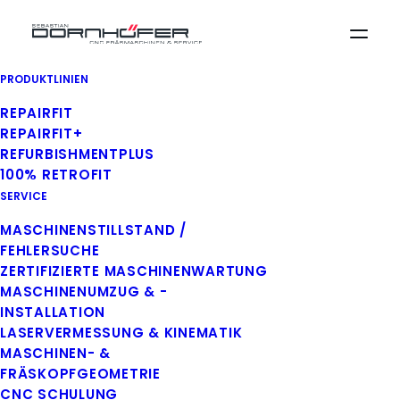
PRODUKTLINIEN
CNC Service für
REPAIRFIT
Werkzeug- und
REPAIRFIT+
Fräsmaschinen in
REFURBISHMENTPLUS
100% RETROFIT
Betzdorf
SERVICE
MASCHINENSTILLSTAND /
Professioneller CNC Service, Wartung
FEHLERSUCHE
und Aufbereitung in Ihrer Region –
ZERTIFIZIERTE MASCHINENWARTUNG
57518 Betzdorf
MASCHINENUMZUG & -
INSTALLATION
LASERVERMESSUNG & KINEMATIK
MASCHINEN- &
KONTAKT AUFNEHMEN
FRÄSKOPFGEOMETRIE
CNC SCHULUNG