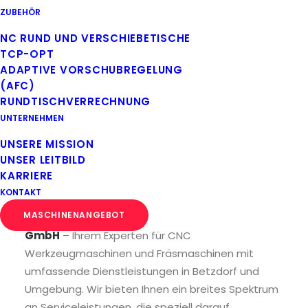
+49 271 703020-0
ZUBEHÖR
NC RUND UND VERSCHIEBETISCHE
TCP-OPT
Professioneller CNC Service & Maschinenaufbereitung am Beispiel
ADAPTIVE VORSCHUBREGELUNG
der MTE BF 3200 Repairfit.
(AFC)
RUNDTISCHVERRECHNUNG
UNTERNEHMEN
CNC Kundendienst
UNSERE MISSION
UNSER LEITBILD
auf ganzer Linie.
KARRIERE
KONTAKT
MASCHINENANGEBOT
Herzlich willkommen bei
Sebastian Dornhöfer
GmbH
– Ihrem Experten für CNC
Werkzeugmaschinen und Fräsmaschinen mit
umfassende Dienstleistungen in Betzdorf und
Umgebung. Wir bieten Ihnen ein breites Spektrum
an Serviceleistungen, die speziell darauf